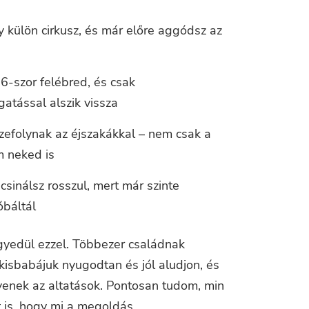
 külön cirkusz, és már előre aggódsz az
6-szor felébred, és csak
ngatással alszik vissza
efolynak az éjszakákkal – nem csak a
 neked is
csinálsz rosszul, mert már szinte
óbáltál
yedül ezzel. Többezer családnak
kisbabájuk nyugodtan és jól aludjon, és
nek az altatások. Pontosan tudom, min
t is, hogy mi a megoldás.