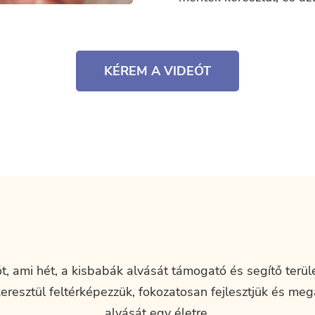
KÉREM A VIDEÓT
t, ami hét, a kisbabák alvását támogató és segítő terület
 keresztül feltérképezzük, fokozatosan fejlesztjük és me
alvását egy életre.