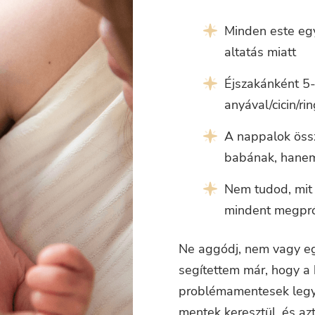
Minden este egy
altatás miatt
Éjszakánként 5-
anyával/cicin/ri
A nappalok össz
babának, hanem
Nem tudod, mit 
mindent megpr
Ne aggódj, nem vagy eg
segítettem már, hogy a 
problémamentesek legye
mentek keresztül, és az