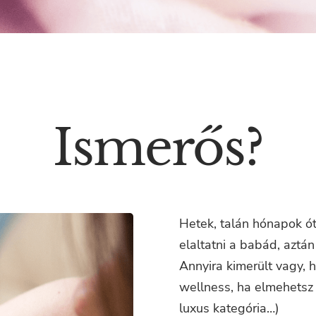
Ismerős?
Hetek, talán hónapok óta
elaltatni a babád, aztá
Annyira kimerült vagy, 
wellness, ha elmehetsz
luxus kategória…)