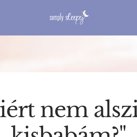
iért nem alszi
kisbabám?"