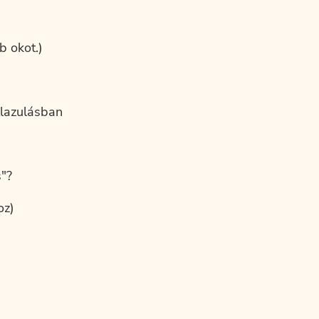
b okot.)
llazulásban
s"?
oz)