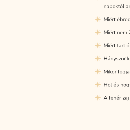
napoktól a
Miért ébre
Miért nem 
Miért tart 
Hányszor k
Mikor fogja
Hol és hogy
A fehér zaj