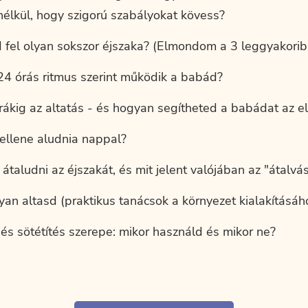
nélkül, hogy szigorú szabályokat kövess?
d fel olyan sokszor éjszaka? (Elmondom a 3 leggyakorib
24 órás ritmus szerint működik a babád?
órákig az altatás - és hogyan segítheted a babádat az e
ellene aludnia nappal?
 átaludni az éjszakát, és mit jelent valójában az "átalvá
an altasd (praktikus tanácsok a környezet kialakításáh
 és sötétítés szerepe: mikor használd és mikor ne?