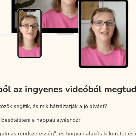
ből az ingyenes videóból megtud
özök segítik, és mik hátráltatják a jó alvást?
besötétíteni a nappali alváshoz?
galmas rendszeresség", és hogyan alakíts ki keretet és 