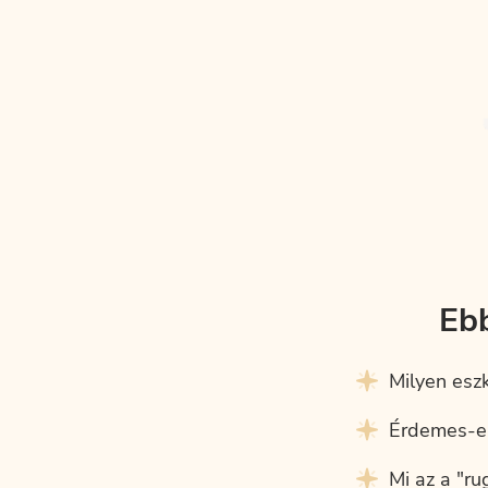
Eb
Milyen eszk
Érdemes-e 
Mi az a "ru