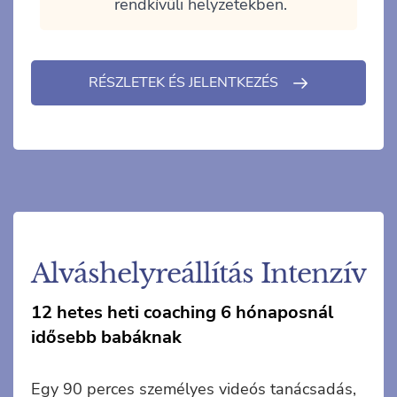
rendkívüli helyzetekben.
RÉSZLETEK ÉS JELENTKEZÉS
Alváshelyreállítás Intenzív
12 hetes heti coaching 6 hónaposnál
idősebb babáknak
Egy 90 perces személyes videós tanácsadás,